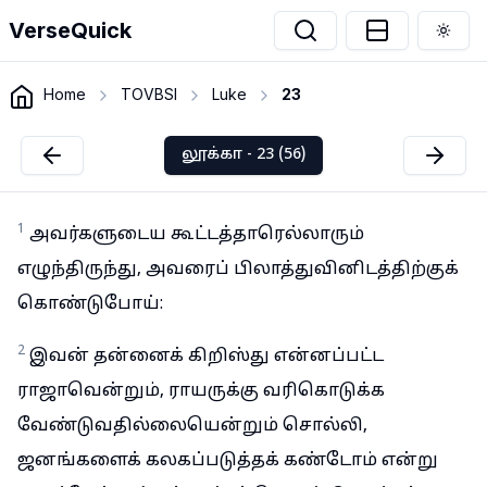
VerseQuick
Togg
Home
TOVBSI
Luke
23
லூக்கா - 23 (56)
1
அவர்களுடைய கூட்டத்தாரெல்லாரும்
எழுந்திருந்து, அவரைப் பிலாத்துவினிடத்திற்குக்
கொண்டுபோய்:
2
இவன் தன்னைக் கிறிஸ்து என்னப்பட்ட
ராஜாவென்றும், ராயருக்கு வரிகொடுக்க
வேண்டுவதில்லையென்றும் சொல்லி,
ஜனங்களைக் கலகப்படுத்தக் கண்டோம் என்று