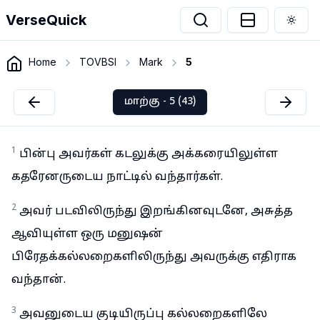
VerseQuick
Togg
Home
TOVBSI
Mark
5
மாற்கு - 5 (43)
1
பின்பு அவர்கள் கடலுக்கு அக்கரையிலுள்ள
கதரேனருடைய நாட்டில் வந்தார்கள்.
2
அவர் படவிலிருந்து இறங்கினவுடனே, அசுத்த
ஆவியுள்ள ஒரு மனுஷன்
பிரேதக்கல்லறைகளிலிருந்து அவருக்கு எதிராக
வந்தான்.
3
அவனுடைய குடியிருப்பு கல்லறைகளிலே