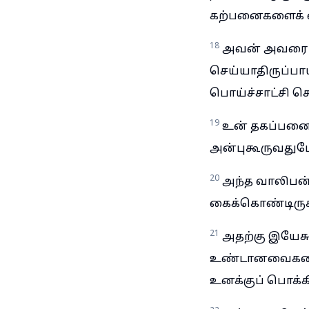
கற்பனைகளைக் க
18
அவன் அவரை ந
செய்யாதிருப்பா
பொய்ச்சாட்சி ச
19
உன் தகப்பனைய
அன்புகூருவதுப
20
அந்த வாலிபன
கைக்கொண்டிருக்
21
அதற்கு இயேசு
உண்டானவைகளை வ
உனக்குப் பொக்கி