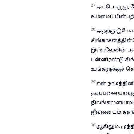
27
அப்பொழுது, ப
உம்மைப் பின்பற
28
அதற்கு இயேச
சிங்காசனத்தின்ம
இஸ்ரவேலின் பன்
பன்னிரண்டு சிங
உங்களுக்குச் ச
29
என் நாமத்தி
தகப்பனையாவது
நிலங்களையாவது
ஜீவனையும் சுதந
30
ஆகிலும், முந்