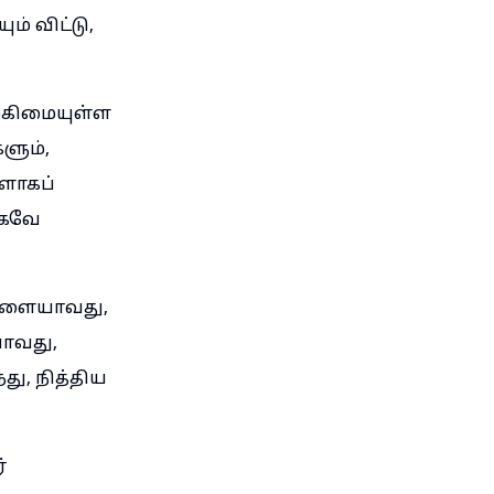
் விட்டு,
மகிமையுள்ள
ளும்,
ளாகப்
ாகவே
ிகளையாவது,
ாவது,
, நித்திய
்