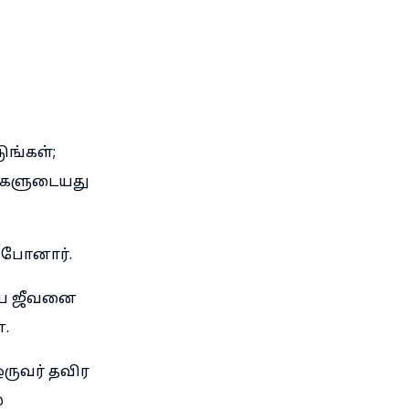
ுங்கள்;
ர்களுடையது
ப்போனார்.
திய ஜீவனை
.
ருவர் தவிர
்