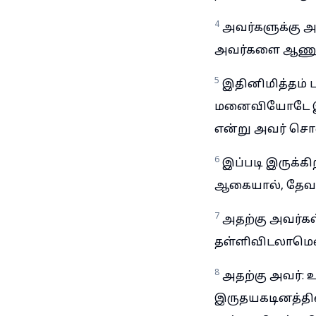
4
அவர்களுக்கு 
அவர்களை ஆணும்
5
இதினிமித்தம் 
மனைவியோடே இசைந
என்று அவர் சொன
6
இப்படி இருக்க
ஆகையால், தேவன
7
அதற்கு அவர்கள
தள்ளிவிடலாமென்
8
அதற்கு அவர்:
இருதயகடினத்தின