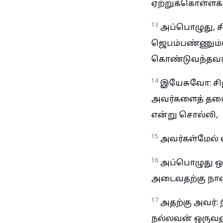
ஏற்றுக்கொள்ளக்
13
அப்பொழுது, 
ஜெபம்பண்ணும்ப
கொண்டுவந்தவர்க
14
இயேசுவோ: சிற
அவர்களைத் தடை
என்று சொல்லி,
15
அவர்கள்மேல் க
16
அப்பொழுது ஒர
அடைவதற்கு நான்
17
அதற்கு அவர்:
நல்லவன் ஒருவனு