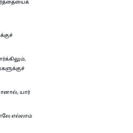
ர்த்தையைக்
்குச்
க்கிலும்,
களுக்குச்
ானால், யார்
ாலே எல்லாம்