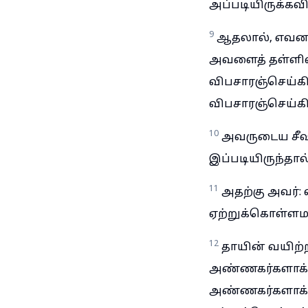
அப்படியிருக்கவ
9
ஆதலால், எவனா
அவளைத் தள்ளி
விபசாரஞ்செய்க
விபசாரஞ்செய்கி
10
அவருடைய சீஷ
இப்படியிருந்தா
11
அதற்கு அவர்:
ஏற்றுக்கொள்ளமாட
12
தாயின் வயிற்
அண்ணகர்களாக்க
அண்ணகர்களாக்க