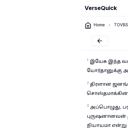
VerseQuick
Home
TOVBS
1
இயேசு இந்த வ
யோர்தானுக்கு 
2
திரளான ஜனங்கள
சொஸ்தமாக்கினா
3
அப்பொழுது, பர
புருஷனானவன் த
நியாயமா என்று க