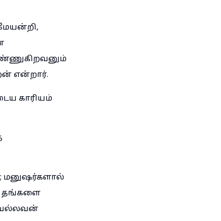
மேயன்றி,
்
பண்ணுகிறவனும்
் என்றார்.
ைய காரியம்
ை
ு; மனுஷர்களால்
் தங்களை
 வல்லவன்