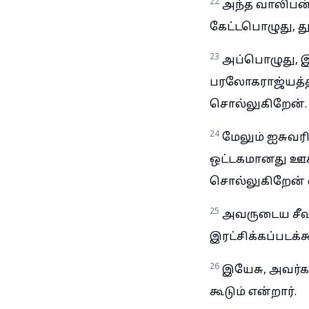
22
அந்த வாலிபன்
கேட்டபொழுது, த
23
அப்பொழுது, இ
பரலோகராஜ்யத்தி
சொல்லுகிறேன்.
24
மேலும் ஐசுவர
ஒட்டகமானது ஊசி
சொல்லுகிறேன் எ
25
அவருடைய சீஷர்
இரட்சிக்கப்படக்க
26
இயேசு, அவர்க
கூடும் என்றார்.