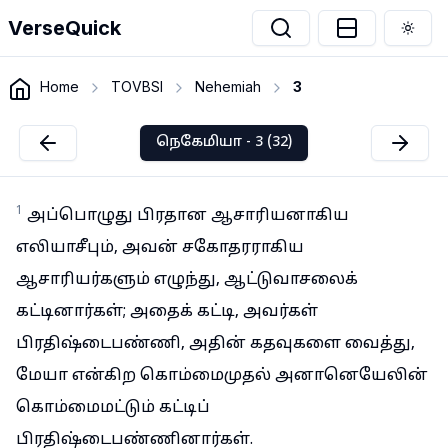
VerseQuick
Togg
Home
TOVBSI
Nehemiah
3
நெகேமியா - 3 (32)
1
அப்பொழுது பிரதான ஆசாரியனாகிய
எலியாசீபும், அவன் சகோதரராகிய
ஆசாரியர்களும் எழுந்து, ஆட்டுவாசலைக்
கட்டினார்கள்; அதைக் கட்டி, அவர்கள்
பிரதிஷ்டைபண்ணி, அதின் கதவுகளை வைத்து,
மேயா என்கிற கொம்மைமுதல் அனானெயேலின்
கொம்மைமட்டும் கட்டிப்
பிரதிஷ்டைபண்ணினார்கள்.