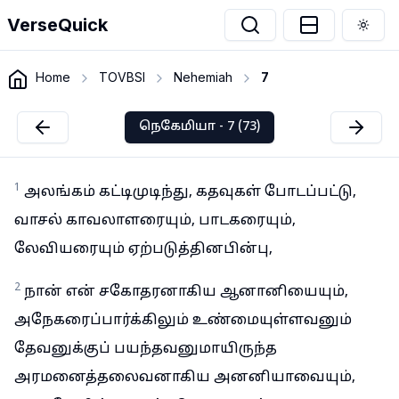
VerseQuick
Togg
Home
TOVBSI
Nehemiah
7
நெகேமியா - 7 (73)
1
அலங்கம் கட்டிமுடிந்து, கதவுகள் போடப்பட்டு,
வாசல் காவலாளரையும், பாடகரையும்,
லேவியரையும் ஏற்படுத்தினபின்பு,
2
நான் என் சகோதரனாகிய ஆனானியையும்,
அநேகரைப்பார்க்கிலும் உண்மையுள்ளவனும்
தேவனுக்குப் பயந்தவனுமாயிருந்த
அரமனைத்தலைவனாகிய அனனியாவையும்,