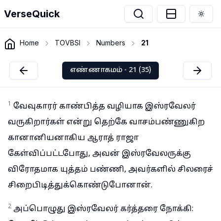
VerseQuick
Togg
Home
TOVBSI
Numbers
21
எண்ணாகமம் - 21 (35)
1
வேவுகாரர் காண்பித்த வழியாக இஸ்ரவேலர்
வருகிறார்கள் என்று தெற்கே வாசம்பண்ணுகிற
கானானியனாகிய ஆராத் ராஜா
கேள்விப்பட்டபோது, அவன் இஸ்ரவேலருக்கு
விரோதமாக யுத்தம் பண்ணி, அவர்களில் சிலரைச்
சிறைபிடித்துக்கொண்டுபோனான்.
2
அப்பொழுது இஸ்ரவேலர் கர்த்தரை நோக்கி: