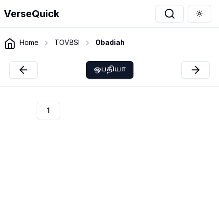
VerseQuick
Togg
Home
TOVBSI
Obadiah
ஒபதியா
1