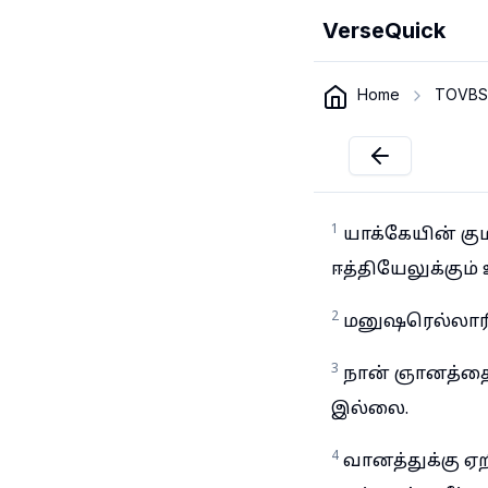
VerseQuick
Home
TOVBS
1
யாக்கேயின் கு
ஈத்தியேலுக்கும
2
மனுஷரெல்லாரில
3
நான் ஞானத்தைக
இல்லை.
4
வானத்துக்கு ஏ