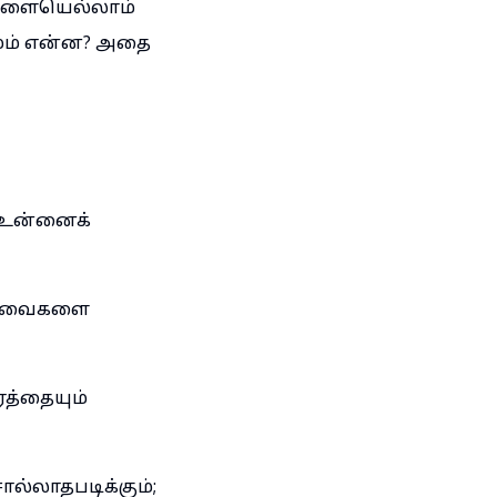
லைகளையெல்லாம்
ாமம் என்ன? அதை
 உன்னைக்
ம் அவைகளை
ரத்தையும்
ொல்லாதபடிக்கும்;