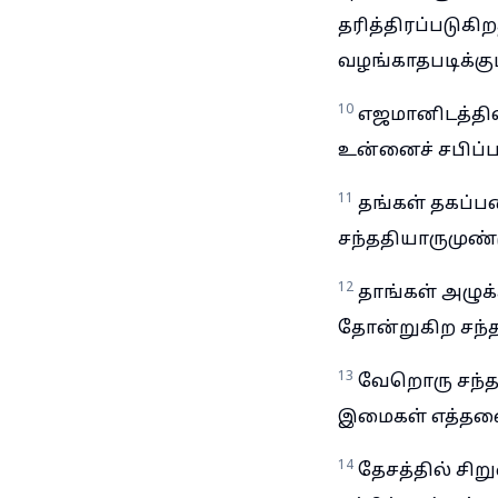
தரித்திரப்படுக
வழங்காதபடிக்கு
10
எஜமானிடத்தி
உன்னைச் சபிப்ப
11
தங்கள் தகப்பன
சந்ததியாருமுண்ட
12
தாங்கள் அழுக்
தோன்றுகிற சந்த
13
வேறொரு சந்தத
இமைகள் எத்தன
14
தேசத்தில் ச