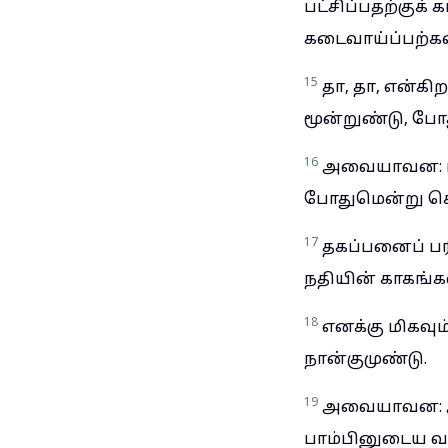
பட்சிப்பதற்கு
கடைவாய்ப்பற்க
15
தா, தா, என்கி
மூன்றுண்டு, போ
16
அவையாவன: பாதா
போதுமென்று சொ
17
தகப்பனைப் 
நதியின் காகங்கள்
18
எனக்கு மிகவு
நான்குமுண்டு.
19
அவையாவன: ஆக
பாம்பினுடைய வழ