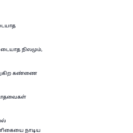
யடையாத
யடையாத நிலமும்,
ணுகிற கண்ணை
்டாதவைகள்
ல்
ன்னிகையை நாடிய