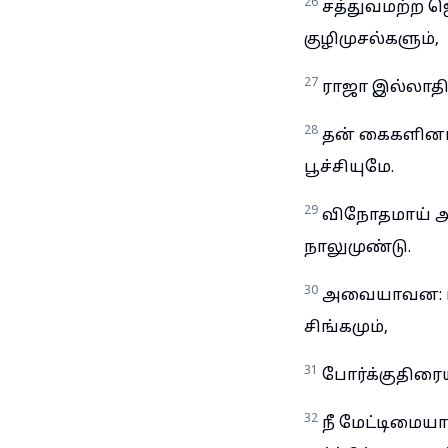
26
சத்துவமற்ற ஜ
குழிமுசல்களும்,
27
ராஜா இல்லாதிரு
28
தன் கைகளினால
பூச்சியுமே.
29
விநோதமாய் அ
நாலுமுண்டு.
30
அவையாவன: மிர
சிங்கமும்,
31
போர்க்குதிரையு
32
நீ மேட்டிமையா