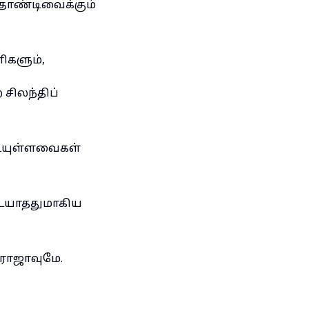
 தோண்டிவைக்கும்
ளிகளும்,
சிலந்திப்
ையுள்ளவைகள்
டையாததுமாகிய
த ராஜாவுமே.