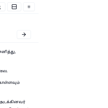
Toggle theme
னித்து,
்லை.
கொள்ளவும்
 அடக்கினவர்