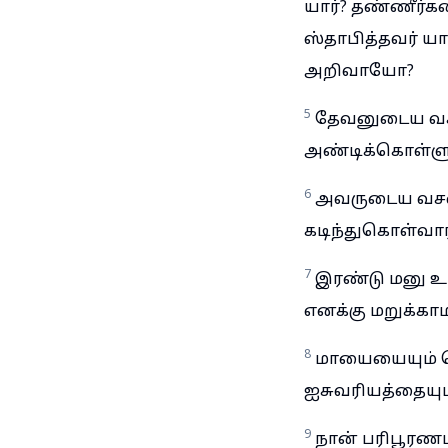
யார்? தண்ணீர்க
ஸ்தாபித்தவர் 
அறிவாயோ?
5
தேவனுடைய வசன
அண்டிக்கொள்ளு
6
அவருடைய வசனங
கடிந்துகொள்வார
7
இரண்டு மனு உம
எனக்கு மறுக்காம
8
மாயையையும் பொ
ஐசுவரியத்தையும்
9
நான் பரிபூரணம்