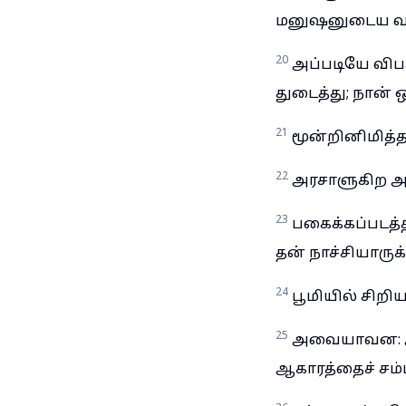
மனுஷனுடைய வழ
20
அப்படியே விப
துடைத்து; நான்
21
மூன்றினிமித்த
22
அரசாளுகிற அட
23
பகைக்கப்படத்த
தன் நாச்சியாரு
24
பூமியில் சிற
25
அவையாவன: அற
ஆகாரத்தைச் சம்பா