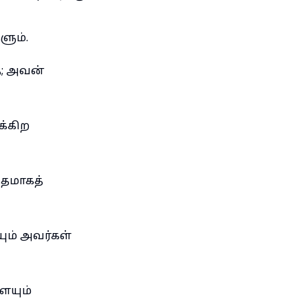
ளும்.
ே; அவன்
க்கிற
்தமாகத்
ும் அவர்கள்
ையும்