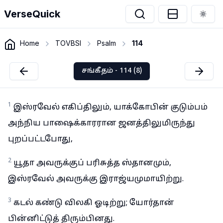
VerseQuick
Togg
Home
TOVBSI
Psalm
114
சங்கீதம் - 114 (8)
1
இஸ்ரவேல் எகிப்திலும், யாக்கோபின் குடும்பம்
அந்நிய பாஷைக்காரரான ஜனத்திலுமிருந்து
புறப்பட்டபோது,
2
யூதா அவருக்குப் பரிசுத்த ஸ்தானமும்,
இஸ்ரவேல் அவருக்கு இராஜ்யமுமாயிற்று.
3
கடல் கண்டு விலகி ஓடிற்று; யோர்தான்
பின்னிட்டுத் திரும்பினது.