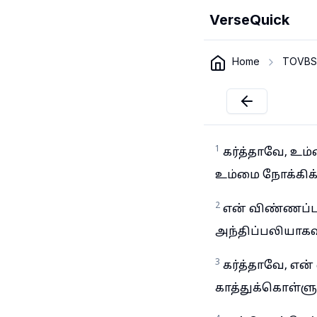
VerseQuick
Home
TOVBS
1
கர்த்தாவே, உம்
உம்மை நோக்கிக் 
2
என் விண்ணப்பம
அந்திப்பலியாகவு
3
கர்த்தாவே, என
காத்துக்கொள்ளும