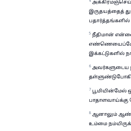
4
அக்கிரமஞ்செய
இருதயத்தைத் து
பதார்த்தங்களில
5
நீதிமான் என்னை
எண்ணெயைப்போலி
இக்கட்டுகளில் 
6
அவர்களுடைய நி
தள்ளுண்டுபோகி
7
பூமியின்மேல் 
பாதாளவாய்க்கு நே
8
ஆனாலும் ஆண்டவ
உம்மை நம்யிருக