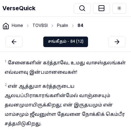
VerseQuick
Togg
Home
TOVBSI
Psalm
84
சங்கீதம் - 84 (12)
1
சேனைகளின் கர்த்தாவே, உமது வாசஸ்தலங்கள்
எவ்வளவு இன்பமானவைகள்!
2
என் ஆத்துமா கர்த்தருடைய
ஆலயப்பிராகாரங்களின்மேல் வாஞ்சையும்
தவனமுமாயிருக்கிறது; என் இருதயமும் என்
மாம்சமும் ஜீவனுள்ள தேவனை நோக்கிக் கெம்பீர
சத்தமிடுகிறது.