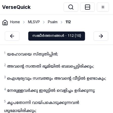
VerseQuick
Togg
Home
MLSVP
Psalm
112
സങ്കീർത്തനങ്ങൾ - 112 (10)
1
യഹോവയെ സ്തുതിപ്പിൻ;
2
അവന്റെ സന്തതി ഭൂമിയിൽ ബലപ്പെട്ടിരിക്കും;
3
ഐശ്വര്യവും സമ്പത്തും അവന്റെ വീട്ടിൽ ഉണ്ടാകും;
4
നേരുള്ളവർക്കു ഇരുട്ടിൽ വെളിച്ചം ഉദിക്കുന്നു;
5
കൃപതോന്നി വായ്പകൊടുക്കുന്നവൻ
ശുഭമായിരിക്കും;