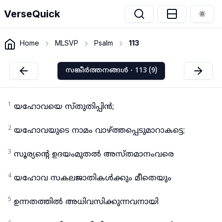
VerseQuick
Togg
Home
MLSVP
Psalm
113
സങ്കീർത്തനങ്ങൾ - 113 (9)
1
യഹോവയെ സ്തുതിപ്പിൻ;
2
യഹോവയുടെ നാമം വാഴ്ത്തപ്പെടുമാറാകട്ടെ;
3
സൂര്യന്റെ ഉദയംമുതൽ അസ്തമാനംവരെ
4
യഹോവ സകലജാതികൾക്കും മീതെയും
5
ഉന്നതത്തിൽ അധിവസിക്കുന്നവനായി