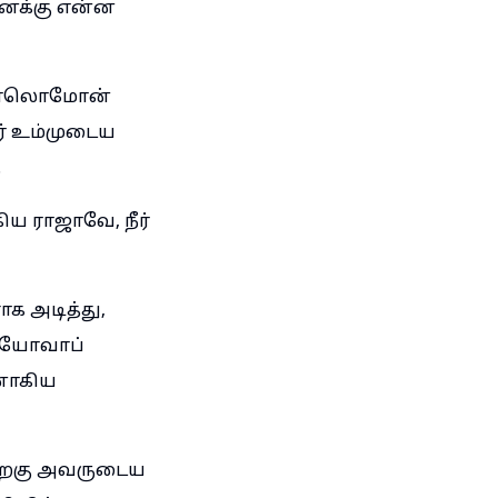
உனக்கு என்ன
ய சாலொமோன்
ர் உம்முடைய
.
 ராஜாவே, நீர்
க அடித்து,
, யோவாப்
னாகிய
ிறகு அவருடைய