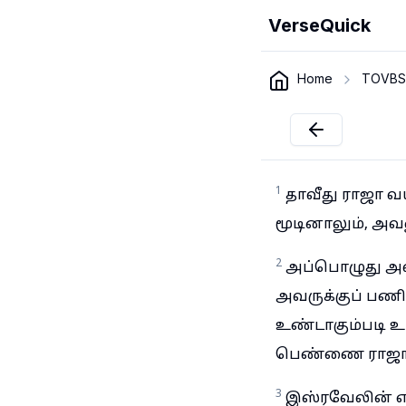
VerseQuick
Home
TOVBS
1
தாவீது ராஜா 
மூடினாலும், அ
2
அப்பொழுது அவ
அவருக்குப் பண
உண்டாகும்படி உ
பெண்ணை ராஜாவா
3
இஸ்ரவேலின் எ