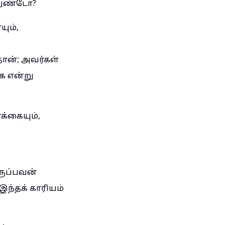
னதுண்டோ?
ும்,
ன்; அவர்கள்
்க என்று
்கையும்,
ருப்பவன்
இந்தக் காரியம்