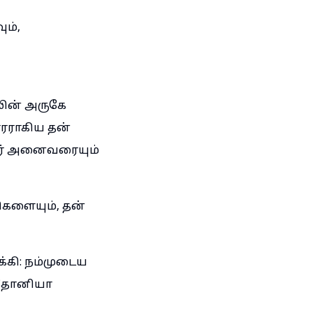
ம்,
ின் அருகே
ாரராகிய தன்
ர் அனைவரையும்
ிகளையும், தன்
கி: நம்முடைய
 அதோனியா