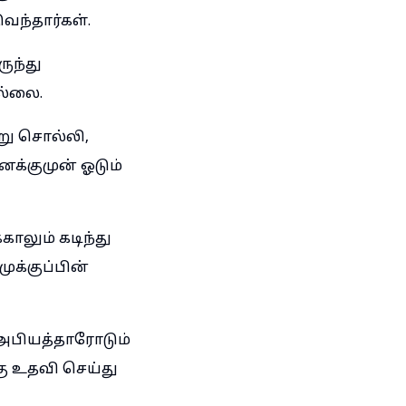
ந்தார்கள்.
ுந்து
ல்லை.
று சொல்லி,
னக்குமுன் ஓடும்
ாலும் கடிந்து
க்குப்பின்
பியத்தாரோடும்
 உதவி செய்து