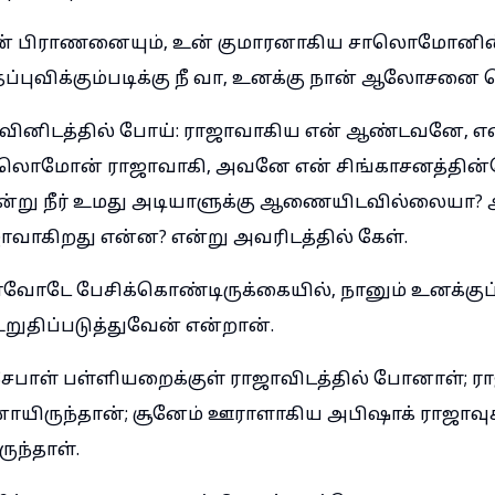
ன் பிராணனையும், உன் குமாரனாகிய சாலொமோனின
்புவிக்கும்படிக்கு நீ வா, உனக்கு நான் ஆலோசனை
ஜாவினிடத்தில் போய்: ராஜாவாகிய என் ஆண்டவனே, என
லொமோன் ராஜாவாகி, அவனே என் சிங்காசனத்தின்
 என்று நீர் உமது அடியாளுக்கு ஆணையிடவில்லையா? அ
ாகிறது என்ன? என்று அவரிடத்தில் கேள்.
ாவோடே பேசிக்கொண்டிருக்கையில், நானும் உனக்குப் 
ுதிப்படுத்துவேன் என்றான்.
சேபாள் பள்ளியறைக்குள் ராஜாவிடத்தில் போனாள்; ரா
யிருந்தான்; சூனேம் ஊராளாகிய அபிஷாக் ராஜாவுக
ுந்தாள்.