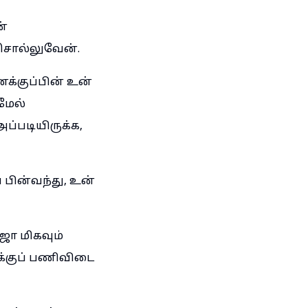
்
 சொல்லுவேன்.
க்குப்பின் உன்
மேல்
ப்படியிருக்க,
பின்வந்து, உன்
ஜா மிகவும்
்குப் பணிவிடை