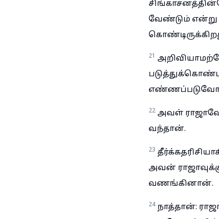
சிங்காசனத்தின்
வேண்டும் என்ற
கொண்டிருக்கிறத
21
அறிவியாமற்ப
படுத்துக்கொண்
எண்ணப்படுவோம்
22
அவள் ராஜாவோட
வந்தான்.
23
தீர்க்கதரிசியா
அவன் ராஜாவுக்கு
வணங்கினான்.
24
நாத்தான்: ர