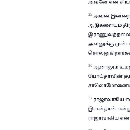
அவனே என் சிங்க
25
அவன் இன்றைய
ஆடுகளையும் திர
இராணுவத்தலைவர
அவனுக்கு முன்பா
சொல்லுகிறார்கள
26
ஆனாலும் உமத
யோய்தாவின் க
சாலொமோனையும
27
ராஜாவாகிய என
இவன்தான் என்று 
ராஜாவாகிய என்