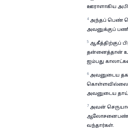
ஊராளாகிய அபிஷ
4
அந்தப் பெண் வ
அவனுக்குப் பண
5
ஆகீத்திற்குப்
தன்னைத்தான் உயர
ஐம்பது காலாட்கள
6
அவனுடைய தகப்ப
கொள்ளவில்லை; 
அவனுடைய தாய்
7
அவன் செருயா
ஆலோசனைபண்ணிவந
வந்தார்கள்.