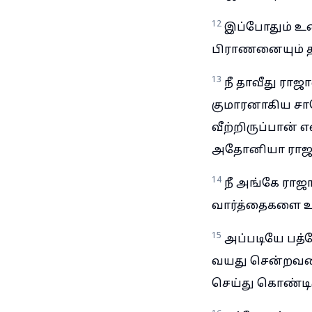
12
இப்போதும் உ
பிராணனையும் தப
13
நீ தாவீது ரா
குமாரனாகிய சா
வீற்றிருப்பான்
அதோனியா ராஜாவ
14
நீ அங்கே ராஜ
வார்த்தைகளை உற
15
அப்படியே பத்
வயது சென்றவனா
செய்து கொண்டிர