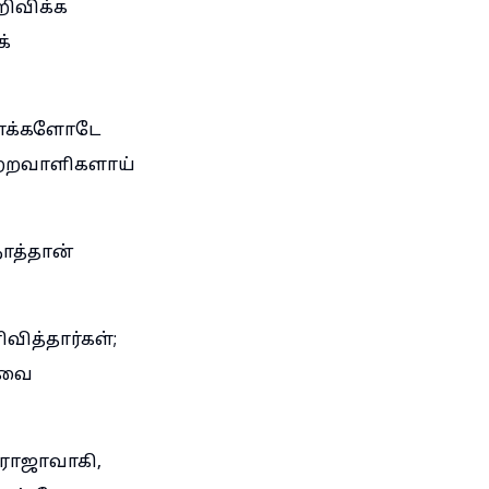
றிவிக்க
்
தாக்களோடே
ற்றவாளிகளாய்
ாத்தான்
ிவித்தார்கள்;
ஜாவை
ராஜாவாகி,