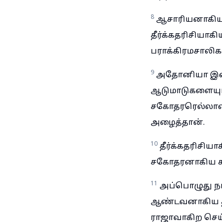
8
ஆசாரியனாகிய 
தீர்க்கதரிசியாகி
பராக்கிரமசாலி
9
அதோனியா இன்ர
ஆடுமாடுகளையும்
சகோதரரெல்லாரை
அழைத்தான்.
10
தீர்க்கதரிசி
சகோதரனாகிய 
11
அப்பொழுது ந
ஆண்டவனாகிய தா
ராஜாவாகிற செய