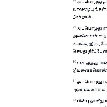
28
அப்பொழுது தா
வரவழையுங்கள் எ
நின்றாள்.
29
அப்பொழுது ர
அவனே என் ஸ்தான
உனக்கு இஸ்ரவே
செய்து தீர்ப்பே
30
என் ஆத்துமாவை
ஜீவனைக்கொண்ட
31
அப்பொழுது பத
ஆண்டவனாகிய தாவ
32
பின்பு தாவீது