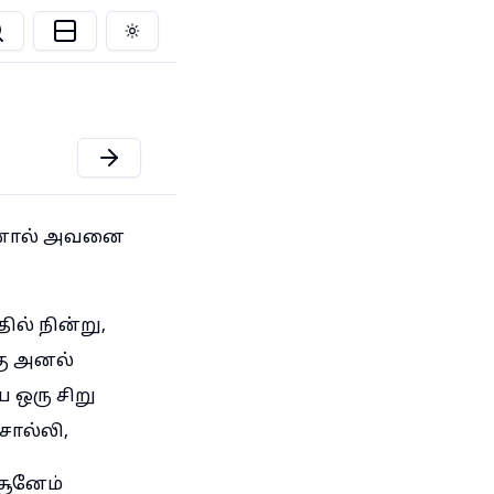
Toggle theme
ளினால் அவனை
ல் நின்று,
கு அனல்
 ஒரு சிறு
ொல்லி,
சூனேம்