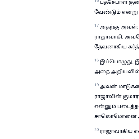
16
பத்சேபாள் கு
வேண்டும் என்று 
17
அதற்கு அவள்
ராஜாவாகி, அவனே
தேவனாகிய கர்த
18
இப்பொழுது, 
அதை அறியவில
19
அவன் மாடுகளை
ராஜாவின் குமா
என்னும் படைத
சாலொமோனை அ
20
ராஜாவாகிய எ