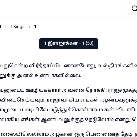
I
1 Kings
1
1 இராஜாக்கள் - 1 (53)
வயதுசென்ற விர்த்தாப்பியனானபோது, வஸ்திரங்க
வனுக்கு அனல் உண்டாகவில்லை.
னுடைய ஊழியக்காரர் அவனை நோக்கி: ராஜசமுகத்தி
ிவிடை செய்யவும், ராஜாவாகிய எங்கள் ஆண்டவனுக்
ம்முடைய மடியிலே படுத்துக்கொள்ளவும் கன்னியாகிய
கிய எங்கள் ஆண்டவனுக்குத் தேடுவோம் என்று ச
ல்லையிலெல்லாம் அழகான ஒரு பெண்ணைத் தேடி, 