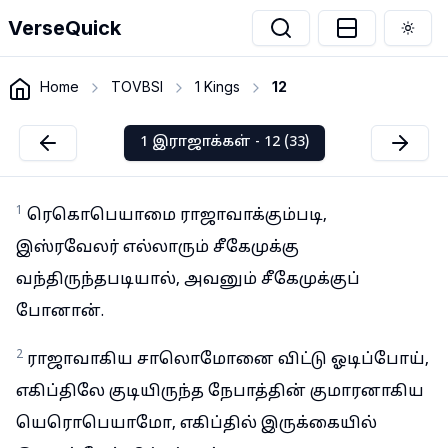
VerseQuick
Togg
Home
TOVBSI
1 Kings
12
1 இராஜாக்கள் - 12 (33)
1
ரெகொபெயாமை ராஜாவாக்கும்படி,
இஸ்ரவேலர் எல்லாரும் சீகேமுக்கு
வந்திருந்தபடியால், அவனும் சீகேமுக்குப்
போனான்.
2
ராஜாவாகிய சாலொமோனை விட்டு ஓடிப்போய்,
எகிப்திலே குடியிருந்த நேபாத்தின் குமாரனாகிய
யெரொபெயாமோ, எகிப்தில் இருக்கையில்