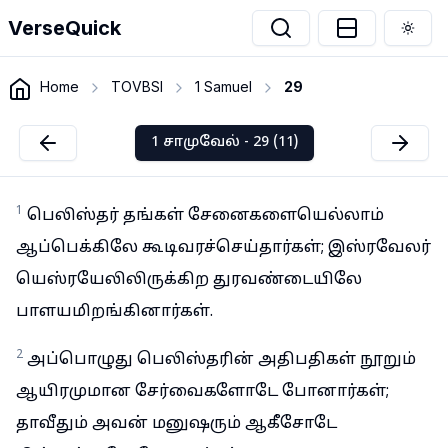
VerseQuick
Togg
Home
TOVBSI
1 Samuel
29
1 சாமுவேல் - 29 (11)
1
பெலிஸ்தர் தங்கள் சேனைகளையெல்லாம்
ஆப்பெக்கிலே கூடிவரச்செய்தார்கள்; இஸ்ரவேலர்
யெஸ்ரயேலிலிருக்கிற துரவண்டையிலே
பாளயமிறங்கினார்கள்.
2
அப்பொழுது பெலிஸ்தரின் அதிபதிகள் நூறும்
ஆயிரமுமான சேர்வைகளோடே போனார்கள்;
தாவீதும் அவன் மனுஷரும் ஆகீசோடே