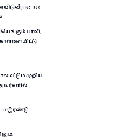
யிடுவீரானால்,
்.
ெங்கும் பரவி,
் கொள்ளையிட்டு
லமட்டும் முறிய
 அவர்களில்
ைய இரண்டு
லும்,