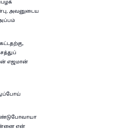
்பழக்
ின்பு, அவனுடைய
அப்பம்
ட்டதற்கு,
த்துப்
என் எஜமான்
துப்போய்
 கொண்டுபோவாயா
என்னை என்