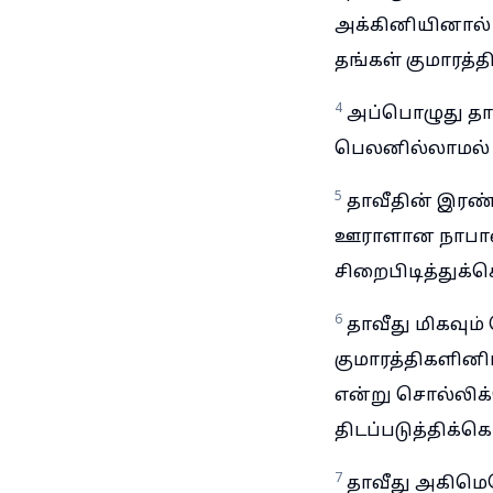
அக்கினியினால் ச
தங்கள் குமாரத்த
4
அப்பொழுது தா
பெலனில்லாமல் போ
5
தாவீதின் இர
ஊராளான நாபாலி
சிறைபிடித்துக்
6
தாவீது மிகவும்
குமாரத்திகளின
என்று சொல்லிக்
திடப்படுத்திக்
7
தாவீது அகிமெ