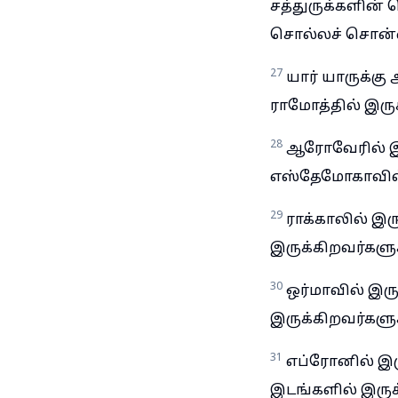
சத்துருக்களின்
சொல்லச் சொன்
27
யார் யாருக்க
ராமோத்தில் இருக்
28
ஆரோவேரில் இரு
எஸ்தேமோகாவில் 
29
ராக்காலில் இ
இருக்கிறவர்களுக
30
ஒர்மாவில் இரு
இருக்கிறவர்களுக
31
எப்ரோனில் இர
இடங்களில் இருக