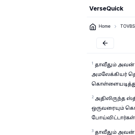
VerseQuick
Home
TOVBS
1
தாவீதும் அவன் 
அமலேக்கியர் தென
கொள்ளையடித்து,
2
அதிலிருந்த ஸ்
ஒருவரையும் கொ
போய்விட்டார்கள்
3
தாவீதும் அவன்