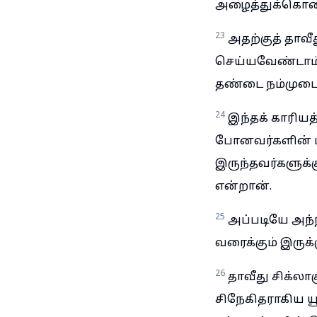
அழைத்துக்கொண்ட
23
அதற்குத் தாவீத
செய்யவேண்டாம்; 
தண்டை நம்முடைய
24
இந்தக் காரியத்
போனவர்களின் 
இருந்தவர்களுக்க
என்றான்.
25
அப்படியே அந்
வரைக்கும் இருக்
26
தாவீது சிக்
சிநேகிதராகிய ய