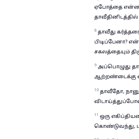
ஏபோத்தை என்னி
தாவீதினிடத்தில
8
தாவீது கர்த்த
பிடிப்பேனா? என்
சகலத்தையும் திர
9
அப்பொழுது தா
ஆற்றண்டைக்கு வ
10
தாவீதோ, நானூ
விடாய்த்துப்போ
11
ஒரு எகிப்திய
கொண்டுவந்து, பு