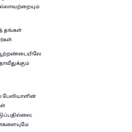
 எல்லாவற்றையும்
் தங்கள்
்கள்.
் ஆற்றண்டையிலே
ாவீதுக்கும்
் பேலியாளின்
ள்
ுப்பதில்லை;
ளைகளையுமே