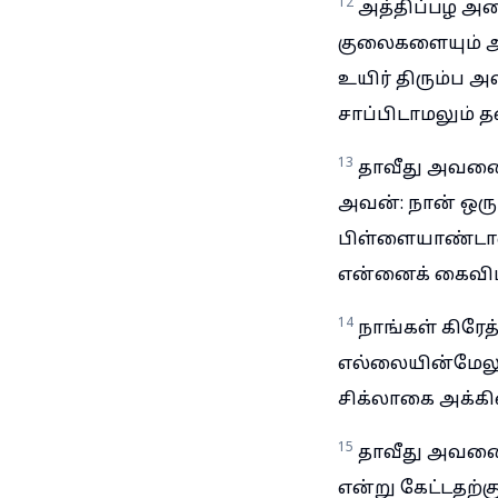
12
அத்திப்பழ அட
குலைகளையும் அவ
உயிர் திரும்ப அ
சாப்பிடாமலும் த
13
தாவீது அவனை ந
அவன்: நான் ஒர
பிள்ளையாண்டான்
என்னைக் கைவிட்
14
நாங்கள் கிரேத
எல்லையின்மேலும
சிக்லாகை அக்கின
15
தாவீது அவனை 
என்று கேட்டதற்