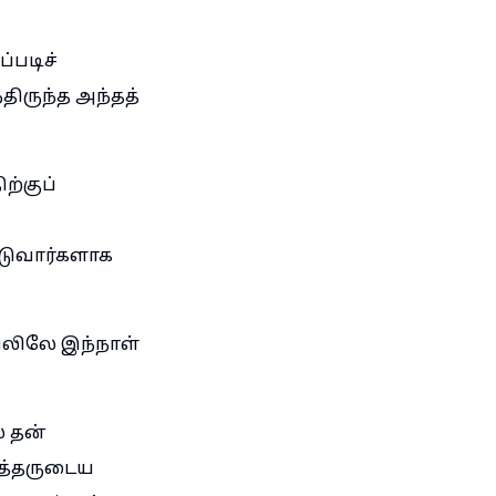
்படிச்
திருந்த அந்தத்
ற்குப்
ிடுவார்களாக
ேலிலே இந்நாள்
 தன்
்த்தருடைய