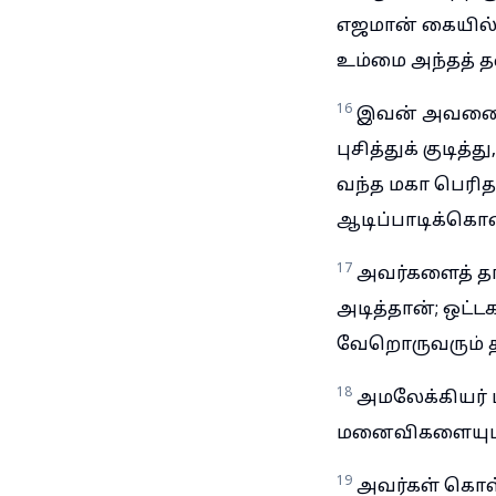
எஜமான் கையில்
உம்மை அந்தத் த
16
இவன் அவனைக்
புசித்துக் குடி
வந்த மகா பெரி
ஆடிப்பாடிக்கொண்
17
அவர்களைத் தா
அடித்தான்; ஒட்
வேறொருவரும் த
18
அமலேக்கியர்
மனைவிகளையும், 
19
அவர்கள் கொள