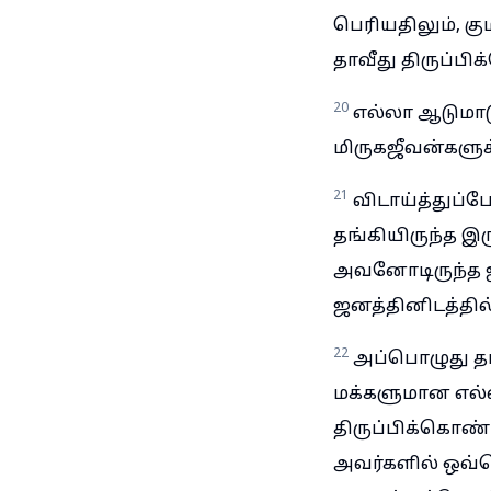
பெரியதிலும், கு
தாவீது திருப்பி
20
எல்லா ஆடுமாட
மிருகஜீவன்களுக
21
விடாய்த்துப்
தங்கியிருந்த இர
அவனோடிருந்த ஜன
ஜனத்தினிடத்தில்
22
அப்பொழுது த
மக்களுமான எல்
திருப்பிக்கொண
அவர்களில் ஒவ