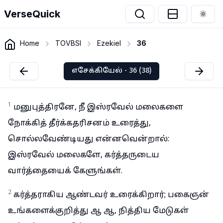
VerseQuick
Togg
Home
TOVBSI
Ezekiel
36
எசேக்கியேல் - 36 (38)
1
மனுபுத்திரனே, நீ இஸ்ரவேல் மலைகளை
நோக்கித் தீர்க்கதரிசனம் உரைத்து,
சொல்லவேண்டியது என்னவென்றால்:
இஸ்ரவேல் மலைகளே, கர்த்தருடைய
வார்த்தையைக் கேளுங்கள்.
2
கர்த்தராகிய ஆண்டவர் உரைக்கிறார்; பகைஞன்
உங்களைக்குறித்து ஆ ஆ, நித்திய மேடுகள்