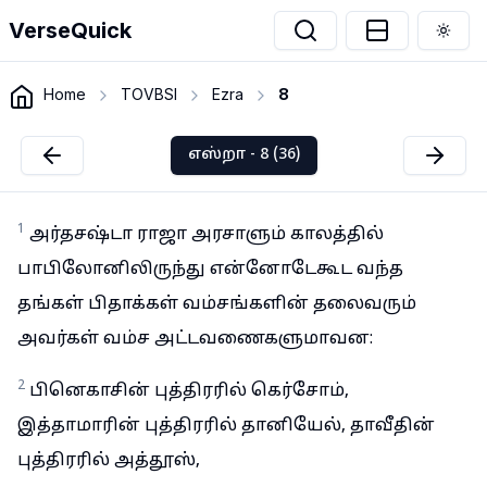
VerseQuick
Togg
Home
TOVBSI
Ezra
8
எஸ்றா - 8 (36)
1
அர்தசஷ்டா ராஜா அரசாளும் காலத்தில்
பாபிலோனிலிருந்து என்னோடேகூட வந்த
தங்கள் பிதாக்கள் வம்சங்களின் தலைவரும்
அவர்கள் வம்ச அட்டவணைகளுமாவன:
2
பினெகாசின் புத்திரரில் கெர்சோம்,
இத்தாமாரின் புத்திரரில் தானியேல், தாவீதின்
புத்திரரில் அத்தூஸ்,