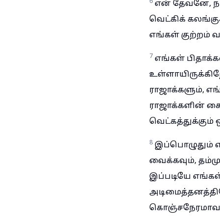
6
என் தேவனே, நா
வெட்கிக் கலங்கு
எங்கள் குற்றம் 
7
எங்கள் பிதாக்க
உள்ளாயிருக்கிற
ராஜாக்களும், எ
ராஜாக்களின் கைய
வெட்கத்துக்கும் 
8
இப்பொழுதும் எ
வைக்கவும், தம்ம
இப்படியே எங்கள்
அடிமைத்தனத்தில
கொஞ்சநேரமாவது