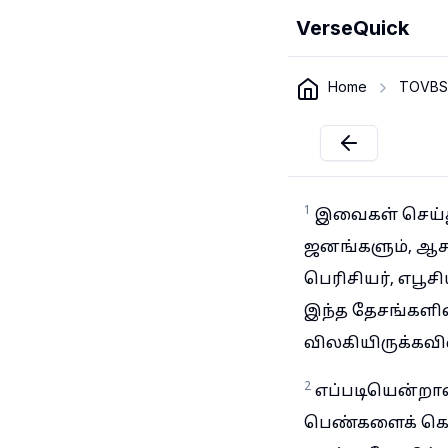
VerseQuick
Home
TOVBS
1
இவைகள் செய்து 
ஜனங்களும், ஆசா
பெரிசியர், எபூச
இந்த தேசங்களின
விலகியிருக்கவி
2
எப்படியென்றால
பெண்களைக் கொண