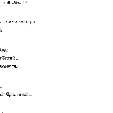
 குற்றத்தில்
் சால்வையையும்
்
்தம்
என்னோடே
த்தவனாய்
ட
 என் தேவனாகிய