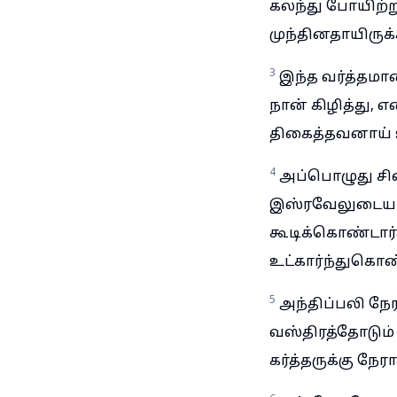
கலந்து போயிற்று
முந்தினதாயிருக்
3
இந்த வர்த்தமா
நான் கிழித்து, 
திகைத்தவனாய் உட
4
அப்பொழுது சிற
இஸ்ரவேலுடைய த
கூடிக்கொண்டார்
உட்கார்ந்துகொண்
5
அந்திப்பலி நேர
வஸ்திரத்தோடும
கர்த்தருக்கு நேரா