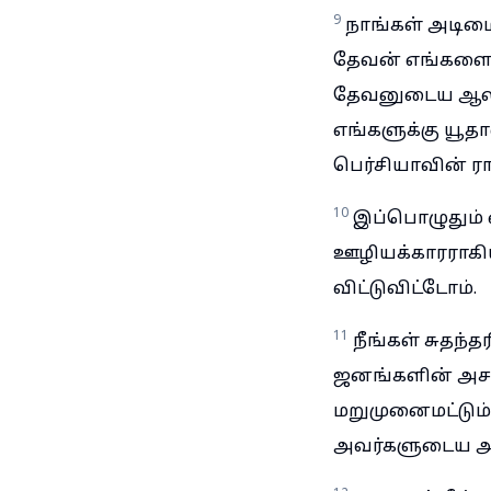
9
நாங்கள் அடிம
தேவன் எங்களைக்
தேவனுடைய ஆலயத்
எங்களுக்கு யூதா
பெர்சியாவின் ரா
10
இப்பொழுதும்
ஊழியக்காரராகி
விட்டுவிட்டோம்.
11
நீங்கள் சுதந்
ஜனங்களின் அசங
மறுமுனைமட்டும
அவர்களுடைய அசுத