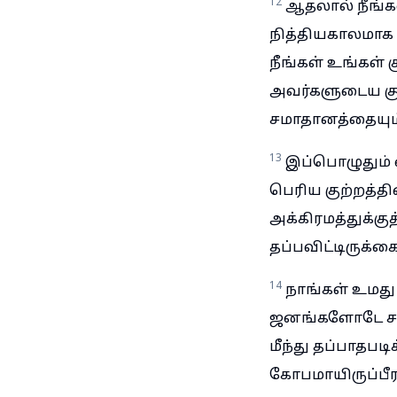
12
ஆதலால் நீங்க
நித்தியகாலமாக 
நீங்கள் உங்கள்
அவர்களுடைய கு
சமாதானத்தையும்
13
இப்பொழுதும்
பெரிய குற்றத்த
அக்கிரமத்துக்க
தப்பவிட்டிருக்கை
14
நாங்கள் உமது
ஜனங்களோடே சம்ப
மீந்து தப்பாதபடி
கோபமாயிருப்ப