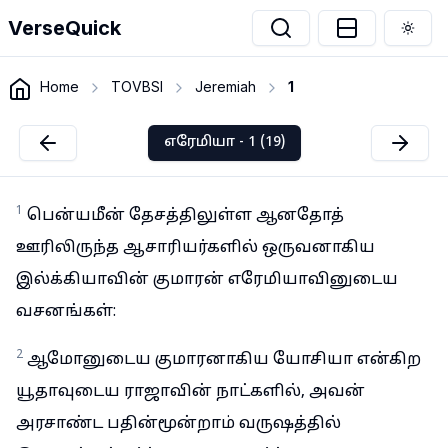
VerseQuick
Togg
Home
TOVBSI
Jeremiah
1
எரேமியா - 1 (19)
1
பென்யமீன் தேசத்திலுள்ள ஆனதோத்
ஊரிலிருந்த ஆசாரியர்களில் ஒருவனாகிய
இல்க்கியாவின் குமாரன் எரேமியாவினுடைய
வசனங்கள்:
2
ஆமோனுடைய குமாரனாகிய யோசியா என்கிற
யூதாவுடைய ராஜாவின் நாட்களில், அவன்
அரசாண்ட பதின்மூன்றாம் வருஷத்தில்