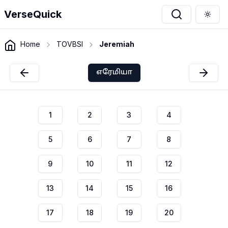
VerseQuick
Togg
Home
TOVBSI
Jeremiah
எரேமியா
1
2
3
4
5
6
7
8
9
10
11
12
13
14
15
16
17
18
19
20