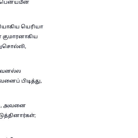
 பென்யமீன்
தியாகிய யெரியா
் குமாரனாகிய
றுசொல்லி,
ிறவனல்ல
னைப் பிடித்து,
டு, அவனை
த்தினார்கள்;