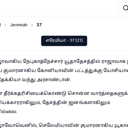
I
Jeremiah
37
எரேமியா - 37 (21)
வாகிய நேபுகாத்நேச்சார் யூதாதேசத்தில் ராஜாவாக 
 குமாரனாகிய கோனியாவின் பட்டத்துக்கு யோசியா
ேக்கியா வந்து அரசாண்டான்.
ியா தீர்க்கதரிசியைக்கொண்டு சொன்ன வார்த்தைகளுக
்காரராகிலும், தேசத்தின் ஜனங்களாகிலும்
ில்லை.
ாஜாவோவெனில், செலேமியாவின் குமாரனாகிய யூகால