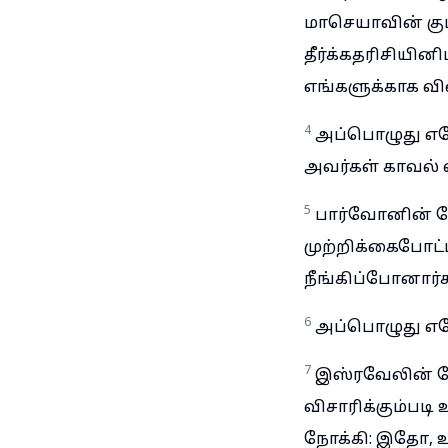
மாசெயாவின் கு
தீர்க்கதரிசியின
எங்களுக்காக 
4
அப்பொழுது எர
அவர்கள் காவல் 
5
பார்வோனின் ச
முற்றிக்கைபோட்
நீங்கிப்போனார்க
6
அப்பொழுது எரேம
7
இஸ்ரவேலின் தே
விசாரிக்கும்பட
நோக்கி: இதோ, உ