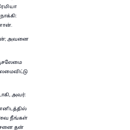
ரேமியா
நோக்கி:
ான்.
தான்; அவனை
எருசலேமை
லேமைவிட்டு
ாகி, அவர்:
்னிடத்தில்
வை நீங்கள்
 சேனை தன்