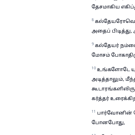
தேசமாகிய எகிப்து
8
கல்தேயரோவென்ற
அதைப் பிடித்து, 
9
கல்தேயர் நம்ம
மோசம் போகாதிர
10
உங்களோடே யு
அடித்தாலும், மீ
கூடாரங்களிலிருந
கர்த்தர் உரைக்க
11
பார்வோனின் 
போனபோது,