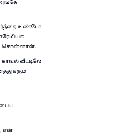
 அங்கே
வார்த்தை உண்டோ
 எரேமியா:
று சொன்னான்.
 காவல் வீட்டிலே
்துக்கும்
ுடைய
, என்