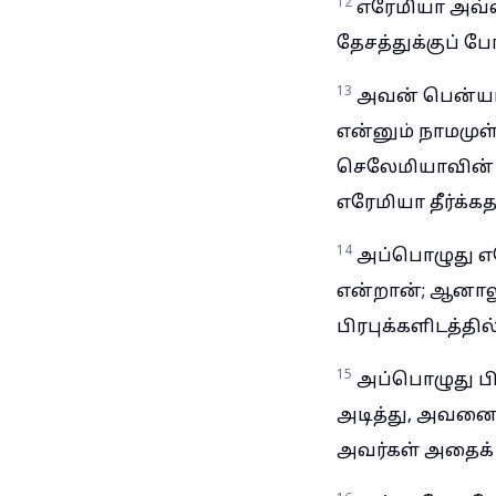
12
எரேமியா அவ்வ
தேசத்துக்குப் ப
13
அவன் பென்யம
என்னும் நாமமு
செலேமியாவின் 
எரேமியா தீர்க்கத
14
அப்பொழுது எ
என்றான்; ஆனால
பிரபுக்களிடத்
15
அப்பொழுது ப
அடித்து, அவனைச
அவர்கள் அதைக் க