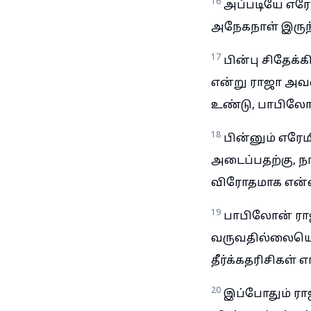
16
அப்படியே எரே
அநேகநாள் இருந்
17
பின்பு சிதேக
என்று ராஜா அவன
உண்டு, பாபிலோன
18
பின்னும் எரேம
அடைப்பதற்கு, நா
விரோதமாக என்ன
19
பாபிலோன் ராஜ
வருவதில்லையென
தீர்க்கதரிசிகள் 
20
இப்போதும் ரா