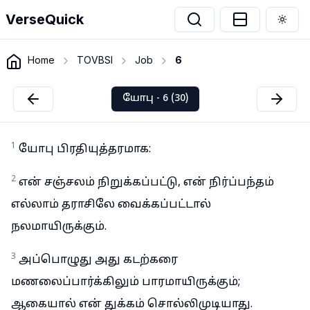
VerseQuick
Togg
Home
TOVBSI
Job
6
யோபு - 6 (30)
1
யோபு பிரதியுத்தரமாக:
2
என் சஞ்சலம் நிறுக்கப்பட்டு, என் நிர்ப்பந்தம்
எல்லாம் தராசிலே வைக்கப்பட்டால்
நலமாயிருக்கும்.
3
அப்பொழுது அது கடற்கரை
மணலைப்பார்க்கிலும் பாரமாயிருக்கும்;
ஆகையால் என் துக்கம் சொல்லிமுடியாது.