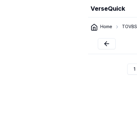
VerseQuick
Home
TOVBS
1