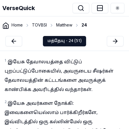
VerseQuick
Togg
Home
TOVBSI
Matthew
24
மத்தேயு - 24 (51)
1
இயேசு தேவாலயத்தை விட்டுப்
புறப்பட்டுப்போகையில், அவருடைய சீஷர்கள்
தேவாலயத்தின் கட்டடங்களை அவருக்குக்
காண்பிக்க அவரிடத்தில் வந்தார்கள்.
2
இயேசு அவர்களை நோக்கி:
இவைகளையெல்லாம் பார்க்கிறீர்களே,
இவ்விடத்தில் ஒரு கல்லின்மேல் ஒரு