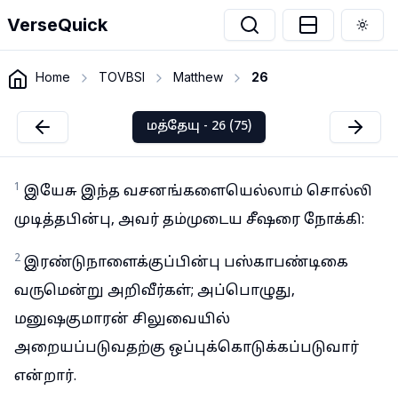
VerseQuick
Togg
Home
TOVBSI
Matthew
26
மத்தேயு - 26 (75)
1
இயேசு இந்த வசனங்களையெல்லாம் சொல்லி
முடித்தபின்பு, அவர் தம்முடைய சீஷரை நோக்கி:
2
இரண்டுநாளைக்குப்பின்பு பஸ்காபண்டிகை
வருமென்று அறிவீர்கள்; அப்பொழுது,
மனுஷகுமாரன் சிலுவையில்
அறையப்படுவதற்கு ஒப்புக்கொடுக்கப்படுவார்
என்றார்.