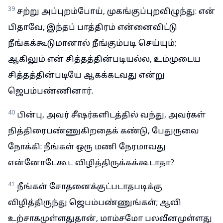
39
சற்று அப்புறம்போய், முகங்குப்புறவிழுந்து: என்
பிதாவே, இந்தப் பாத்திரம் என்னைவிட்டு
நீங்கக்கூடுமானால் நீங்கும்படி செய்யும்;
ஆகிலும் என் சித்தத்தின்படியல்ல, உம்முடைய
சித்தத்தின்படியே ஆகக்கடவது என்று
ஜெபம்பண்ணினார்.
40
பின்பு, அவர் சீஷர்களிடத்தில் வந்து, அவர்கள்
நித்திரைபண்ணுகிறதைக் கண்டு, பேதுருவை
நோக்கி: நீங்கள் ஒரு மணி நேரமாவது
என்னோடேகூட விழித்திருக்கக்கூடாதா?
41
நீங்கள் சோதனைக்குட்படாதபடிக்கு
விழித்திருந்து ஜெபம்பண்ணுங்கள்; ஆவி
உற்சாகமுள்ளதுதான், மாம்சமோ பலவீனமுள்ளது