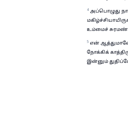
4
அப்பொழுது நா
மகிழ்ச்சியாயிர
உம்மைச் சுரமண்ட
5
என் ஆத்துமாவே
நோக்கிக் காத்தி
இன்னும் துதிப்ப