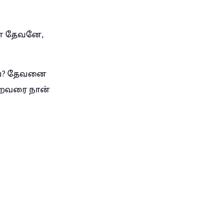
என் தேவனே,
ாய்? தேவனை
்கிறவரை நான்