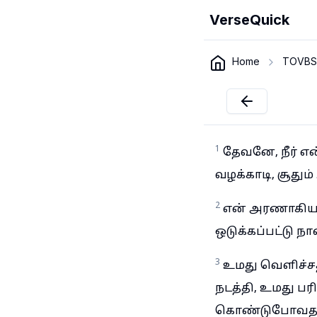
VerseQuick
Home
TOVBS
1
தேவனே, நீர் எ
வழக்காடி, சூது
2
என் அரணாகிய த
ஒடுக்கப்பட்டு ந
3
உமது வெளிச்ச
நடத்தி, உமது பர
கொண்டுபோவதா