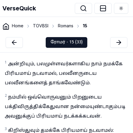
VerseQuick
Togg
Home
TOVBSI
Romans
15
ரோமர் - 15 (33)
1
அன்றியும், பலமுள்ளவர்களாகிய நாம் நமக்கே
பிரியமாய் நடவாமல், பலவீனருடைய
பலவீனங்களைத் தாங்கவேண்டும்.
2
நம்மில் ஒவ்வொருவனும் பிறனுடைய
பக்திவிருத்திக்கேதுவான நன்மையுண்டாகும்படி
அவனுக்குப் பிரியமாய் நடக்கக்கடவன்.
3
கிறிஸ்துவும் தமக்கே பிரியமாய் நடவாமல்: