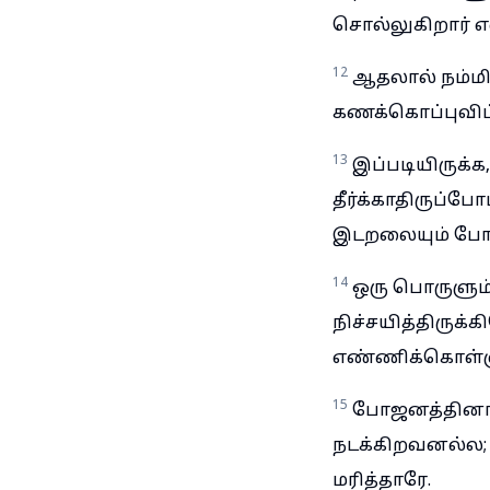
சொல்லுகிறார் என
12
ஆதலால் நம்மி
கணக்கொப்புவிப
13
இப்படியிருக்
தீர்க்காதிருப்ப
இடறலையும் போட
14
ஒரு பொருளும்
நிச்சயித்திருக்
எண்ணிக்கொள்ளு
15
போஜனத்தினால
நடக்கிறவனல்ல;
மரித்தாரே.