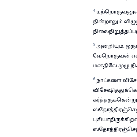
4
மற்றொருவனுடைய
நின்றாலும் வி
நிலைநிறுத்தப்
5
அன்றியும், ஒ
வேறொருவன் எல்
மனதிலே முழு ந
6
நாட்களை விசேஷ
விசேஷித்துக்க
கர்த்தருக்கென்ற
ஸ்தோத்திரஞ்செலு
புசியாதிருக்கிறவ
ஸ்தோத்திரஞ்செல