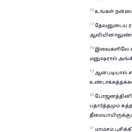
16
உங்கள் நன்மை
17
தேவனுடைய ராஜ்ய
ஆவியினாலுண்டா
18
இவைகளிலே கிற
மனுஷரால் அங்கி
19
ஆனபடியால் சம
உண்டாக்கத்தக்
20
போஜனத்தினிம
பதார்த்தமும் சு
தீமையாயிருக்கும
21
மாம்சம் புசிக