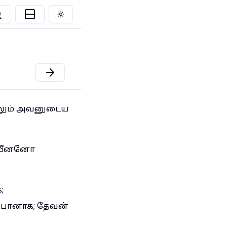
Toggle theme
ாலும் அவனுடைய
 பலவீனனோ
;
ுப்பானாக; தேவன்