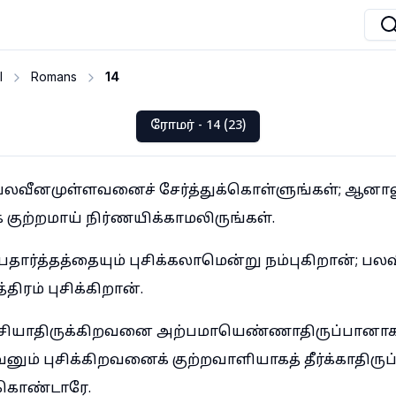
I
Romans
14
ரோமர் - 14 (23)
் பலவீனமுள்ளவனைச் சேர்த்துக்கொள்ளுங்கள்; ஆன
ுற்றமாய் நிர்ணயிக்காமலிருங்கள்.
 பதார்த்தத்தையும் புசிக்கலாமென்று நம்புகிறான்;
ிரம் புசிக்கிறான்.
 புசியாதிருக்கிறவனை அற்பமாயெண்ணாதிருப்பானாக
வனும் புசிக்கிறவனைக் குற்றவாளியாகத் தீர்க்காதிர
கொண்டாரே.