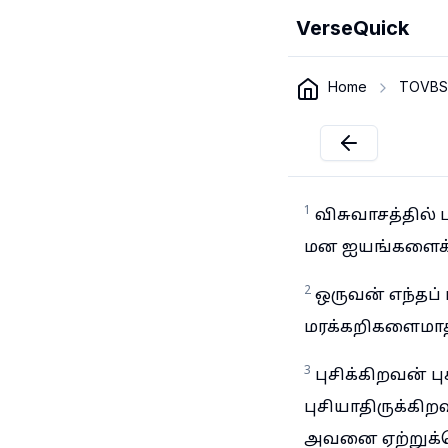
VerseQuick
Home
TOVBS
1
விசுவாசத்தில
மன ஐயங்களைக் க
2
ஒருவன் எந்தப்
மரக்கறிகளைமாத்த
3
புசிக்கிறவன்
புசியாதிருக்கிற
அவனை ஏற்றுக்