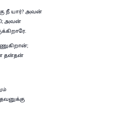
 நீ யார்? அவன்
ி; அவன்
க்கிறாரே.
ணுகிறான்;
் தன்தன்
ம்
தேவனுக்கு