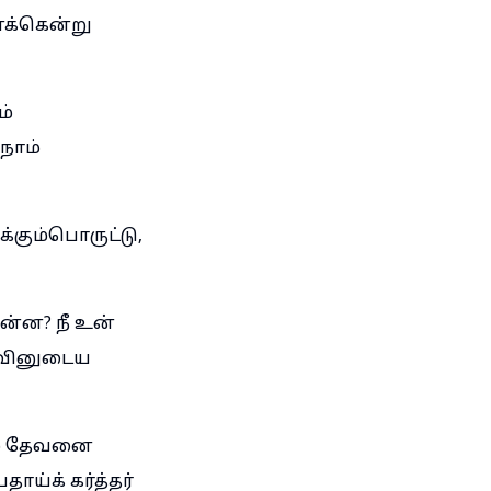
னக்கென்று
ம்
நாம்
்கும்பொருட்டு,
ன்ன? நீ உன்
ுவினுடைய
வும் தேவனை
்க் கர்த்தர்