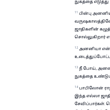
நுகத்தை எடுத்த
11
பின்பு அனனிய
வருஷகாலத்திலே
ஜாதிகளின் கழுத்
சொல்லுகிறார் எ
12
அனனியா என்கிற
உடைத்துப்போட்ட 
13
நீ போய், அனன
நுகத்தை உண்டுப
14
பாபிலோன் ராஜா
இந்த எல்லா ஜா
சேவிப்பார்கள்.