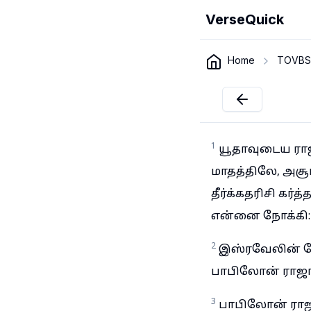
VerseQuick
Home
TOVBS
1
யூதாவுடைய ராஜ
மாதத்திலே, அச
தீர்க்கதரிசி கர
என்னை நோக்கி:
2
இஸ்ரவேலின் த
பாபிலோன் ராஜாவ
3
பாபிலோன் ராஜா