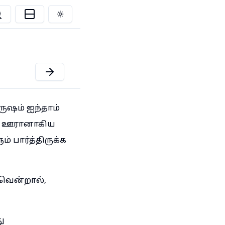
Toggle theme
ுஷம் ஐந்தாம்
ன் ஊரானாகிய
 பார்த்திருக்க
வென்றால்,
ு