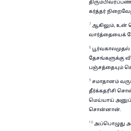
திரும்பிவரப்பண
கர்த்தர் நிறைவே
7
ஆகிலும், உன் 
வார்த்தையைக் க
8
பூர்வகாலமுதல் 
தேசங்களுக்கு வ
பஞ்சத்தையும் க
9
சமாதானம் வரும்
தீர்க்கதரிசி சொ
மெய்யாய் அனுப்
சொன்னான்.
10
அப்பொழுது அனன