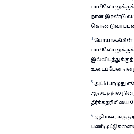
பாபிலோனுக்குக
நான் இரண்டு வரு
கொண்டுவரப்ப
4
யோயாக்கீமின்
பாபிலோனுக்குச
இவ்விடத்துக்கு
உடைப்பேன் என்
5
அப்பொழுது எரேம
ஆலயத்தில் நின்
தீர்க்கதரிசியை 
6
ஆமென், கர்த்த
பணிமுட்டுகளைய