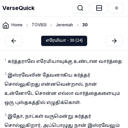
VerseQuick
Togg
Home
TOVBSI
Jeremiah
30
எரேமியா - 30 (24)
1
கர்த்தராலே எரேமியாவுக்கு உண்டான வார்த்தை:
2
இஸ்ரவேலின் தேவனாகிய கர்த்தர்
சொல்லுகிறது என்னவென்றால், நான்
உன்னோடே சொன்ன எல்லா வார்த்தைகளையும்
ஒரு புஸ்தகத்தில் எழுதிக்கொள்.
3
இதோ, நாட்கள் வருமென்று கர்த்தர்
சொல்லுகிறார், அப்பொழுது நான் இஸ்ரவேலும்